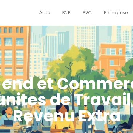
Actu
B2B
B2C
Entreprise
end et Commerce
nites de Travail
Revenu Extra